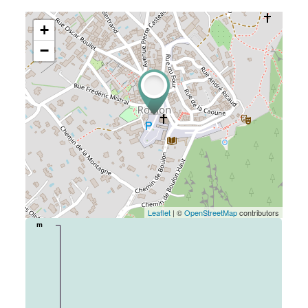
+
−
Leaflet
| ©
OpenStreetMap
contributors
m