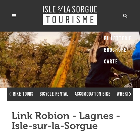
Billetterie
Brochure
Carte
Bike Tours
Bicycle rental
Accomodation bike
Where to ch
Link Robion - Lagnes -
Isle-sur-la-Sorgue