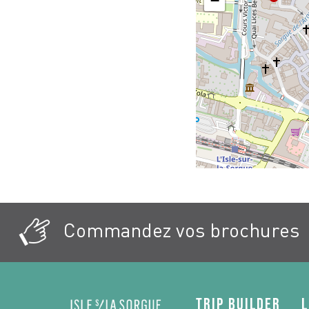
−
Commandez vos brochures
Trip Builder
L