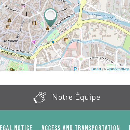
Leaflet
| ©
OpenStreetMap
Notre Équipe
egal Notice
Access and transportation