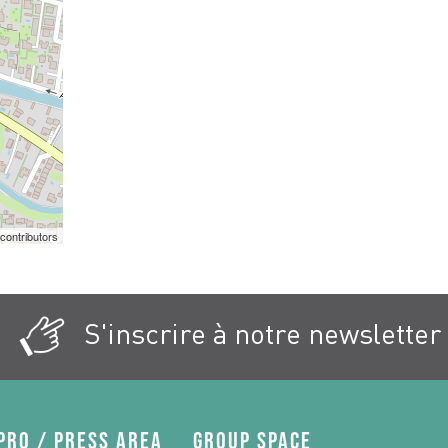
contributors
S'inscrire à notre newsletter
Pro / press area
Group space