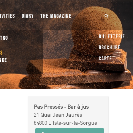
IVITIES
DIARY
THE MAGAZINE
Billetterie
STRO
S
Brochure
ES
Carte
NCE
Pas Pressés - Bar à jus
21 Quai Jean Jaurès
84800 L'Isle-sur-la-Sorgue